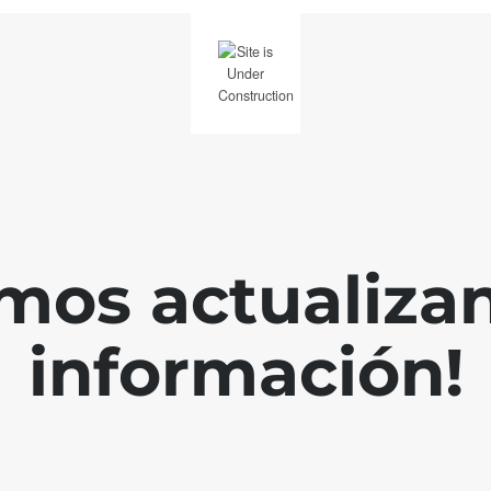
mos actualiza
información!