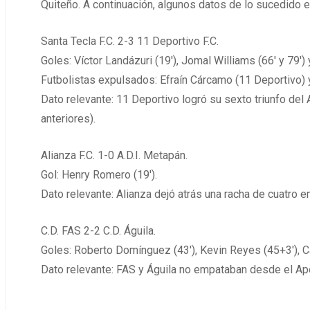
Quiteño. A continuación, algunos datos de lo sucedido 
Santa Tecla F.C. 2-3 11 Deportivo F.C.
Goles: Víctor Landázuri (19′), Jomal Williams (66′ y 79′) 
Futbolistas expulsados: Efraín Cárcamo (11 Deportivo) 
Dato relevante: 11 Deportivo logró su sexto triunfo del 
anteriores).
Alianza F.C. 1-0 A.D.I. Metapán.
Gol: Henry Romero (19′).
Dato relevante: Alianza dejó atrás una racha de cuatro
C.D. FAS 2-2 C.D. Águila.
Goles: Roberto Domínguez (43′), Kevin Reyes (45+3′), Ca
Dato relevante: FAS y Águila no empataban desde el Ape