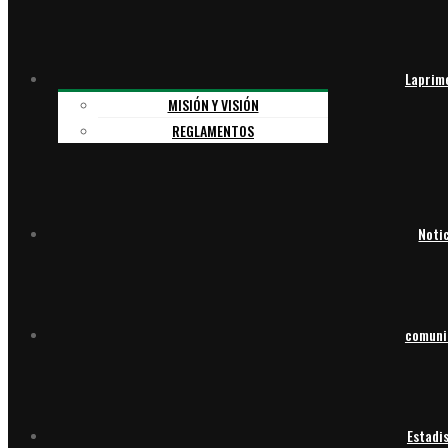
Laprim
MISIÓN Y VISIÓN
REGLAMENTOS
Noti
comuni
Estadi