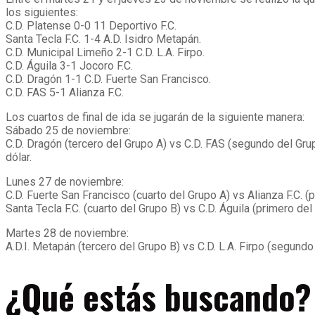
los siguientes:
C.D. Platense 0-0 11 Deportivo F.C.
Santa Tecla F.C. 1-4 A.D. Isidro Metapán.
C.D. Municipal Limeño 2-1 C.D. L.A. Firpo.
C.D. Águila 3-1 Jocoro F.C.
C.D. Dragón 1-1 C.D. Fuerte San Francisco.
C.D. FAS 5-1 Alianza F.C.
Los cuartos de final de ida se jugarán de la siguiente manera:
Sábado 25 de noviembre:
C.D. Dragón (tercero del Grupo A) vs C.D. FAS (segundo del Gru
dólar.
Lunes 27 de noviembre:
C.D. Fuerte San Francisco (cuarto del Grupo A) vs Alianza F.C. (
Santa Tecla F.C. (cuarto del Grupo B) vs C.D. Águila (primero de
Martes 28 de noviembre:
A.D.I. Metapán (tercero del Grupo B) vs C.D. L.A. Firpo (segund
¿Qué estás buscando?