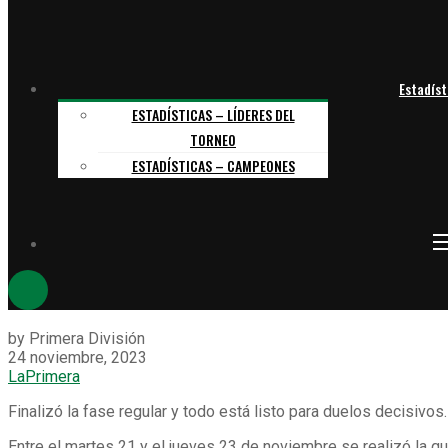
Estadíst
ESTADÍSTICAS – LÍDERES DEL
TORNEO
ESTADÍSTICAS – CAMPEONES
by Primera División
24 noviembre, 2023
LaPrimera
Finalizó la fase regular y todo está listo para duelos decisivos.
Entre el martes 21 y el jueves 23 de noviembre se realizó la qui