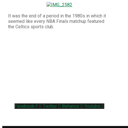
It was the end of a period in the 1980s in which it
seemed like every NBA Finals matchup featured
the Celtics sports club.
Facebook-f
Twitter
Behance
Youtube